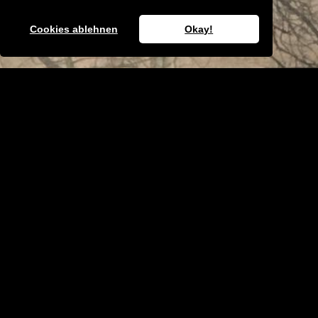
Kantiges Stylewriting aus Berlin
Cookies ablehnen
Okay!
Sone Vandules malte seinen ersten Train 1993 und ist
seitdem auf den Straßen, in den Tunneln und an den
Halls in Berlin unterwegs. Sein Stylewriting ist durch
knallige Farben, kantige Formen und die
jugendstilhafte Linienführung geprägt.
© Berlin Mural Fest 2018 | All Rights reserved
Pressestuff
Impressum
Datenschutzerklärung
Kontakt