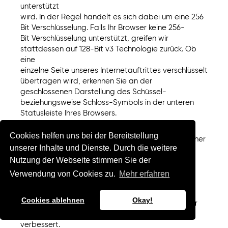
unterstützt
wird. In der Regel handelt es sich dabei um eine 256
Bit Verschlüsselung. Falls Ihr Browser keine 256-
Bit Verschlüsselung unterstützt, greifen wir
stattdessen auf 128-Bit v3 Technologie zurück. Ob
eine
einzelne Seite unseres Internetauftrittes verschlüsselt
übertragen wird, erkennen Sie an der
geschlossenen Darstellung des Schüssel-
beziehungsweise Schloss-Symbols in der unteren
Statusleiste Ihres Browsers.
Cookies helfen uns bei der Bereitstellung
Wir bedienen uns im Übrigen geeigneter technischer
unserer Inhalte und Dienste. Durch die weitere
und organisatorischer Sicherheitsmaßnahmen,
Nutzung der Webseite stimmen Sie der
um Ihre Daten gegen zufällige oder vorsätzliche
Manipulationen, teilweisen oder vollständigen
Verwendung von Cookies zu.
Mehr erfahren
Verlust, Zerstörung oder gegen den unbefugten
Zugriff Dritter zu schützen. Unsere
Cookies ablehnen
Okay!
Sicherheitsmaßnahmen werden entsprechend der
technologischen Entwicklung fortlaufend
verbessert.